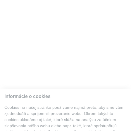
Informácie o cookies
Cookies na našej stránke používame najmä preto, aby sme vám
zjednodušili a spríjemnili prezeranie webu. Okrem takýchto
cookies ukladáme aj také, ktoré slúžia na analýzu za účelom
.
A.K.F. Legal, s. r. o.
zlepšovania nášho webu alebo napr. také, ktoré sprístupňujú
Zwirn 3