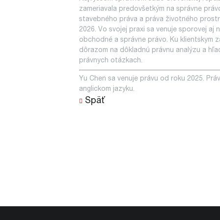
zameriavala predovšetkým na správne právo
stavebného práva a práva životného prostred
2026. Vo svojej praxi sa venuje sporovej a
obchodné a správne právo. Ku klientskym z
dôrazom na dôkladnú právnu analýzu a hľad
právnych otázkach.
Yu Chen sa venuje právu od roku 2025. Prá
anglickom jazyku.
Späť