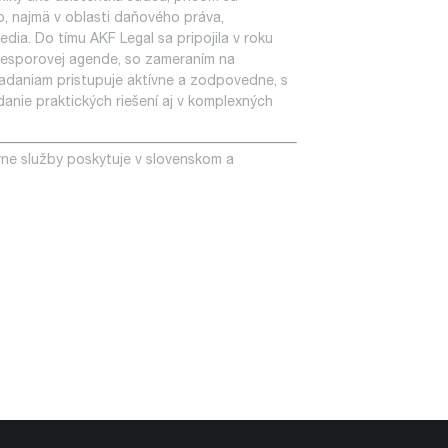
, najmä v oblasti daňového práva,
ia. Do tímu AKF Legal sa pripojila v roku
j nesporovej agende, so zameraním na
adaniam pristupuje aktívne a zodpovedne, s
anie praktických riešení aj v komplexných
vne služby poskytuje v slovenskom a