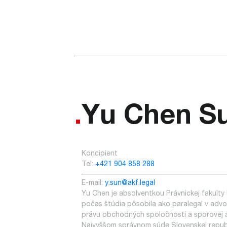
Yu Chen S
Koncipient
Tel:
+421 904 858 288
E-mail:
y.sun@akf.legal
Yu Chen je absolventkou Právnickej fakulty
počas štúdia pôsobila ako paralegal v advok
právu obchodných spoločností a sporovej 
Najvyššom správnom súde Slovenskej republ