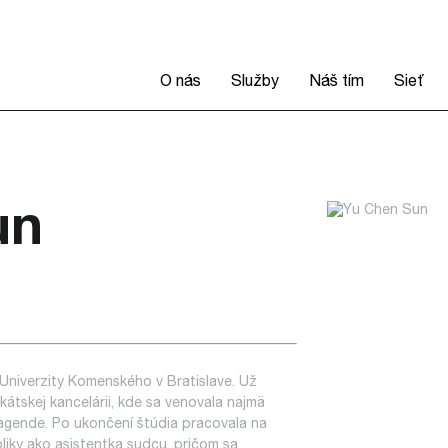
O nás
Služby
Náš tím
Sieť
un
 Univerzity Komenského v Bratislave. Už
átskej kancelárii, kde sa venovala najmä
agende. Po ukončení štúdia pracovala na
iky ako asistentka sudcu, pričom sa