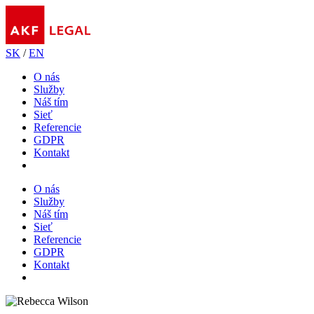
SK
/
EN
O nás
Služby
Náš tím
Sieť
Referencie
GDPR
Kontakt
O nás
Služby
Náš tím
Sieť
Referencie
GDPR
Kontakt