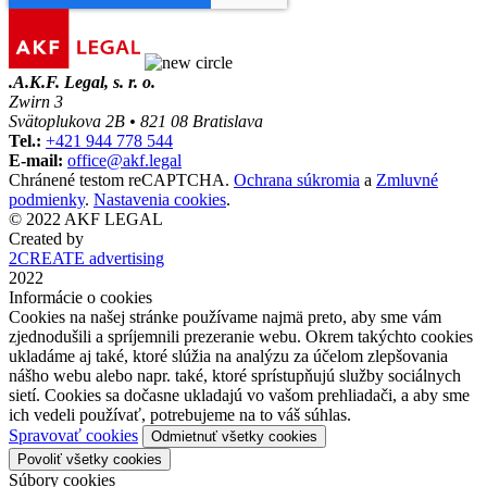
.
A.K.F. Legal, s. r. o.
Zwirn 3
Svätoplukova 2B • 821 08 Bratislava
Tel.:
+421 944 778 544
E-mail:
office@akf.legal
Chránené testom reCAPTCHA.
Ochrana súkromia
a
Zmluvné
podmienky
.
Nastavenia cookies
.
© 2022 AKF LEGAL
Created by
2CREATE advertising
2022
Informácie o cookies
Cookies na našej stránke používame najmä preto, aby sme vám
zjednodušili a spríjemnili prezeranie webu. Okrem takýchto cookies
ukladáme aj také, ktoré slúžia na analýzu za účelom zlepšovania
nášho webu alebo napr. také, ktoré sprístupňujú služby sociálnych
sietí. Cookies sa dočasne ukladajú vo vašom prehliadači, a aby sme
ich vedeli používať, potrebujeme na to váš súhlas.
Spravovať cookies
Odmietnuť všetky cookies
Povoliť všetky cookies
Súbory cookies