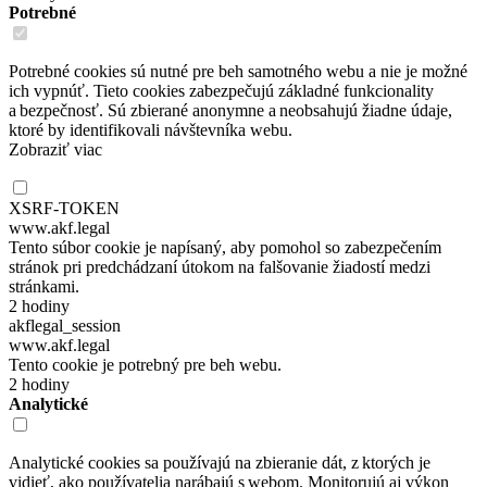
Potrebné
Potrebné cookies sú nutné pre beh samotného webu a nie je možné
ich vypnúť. Tieto cookies zabezpečujú základné funkcionality
a bezpečnosť. Sú zbierané anonymne a neobsahujú žiadne údaje,
ktoré by identifikovali návštevníka webu.
Zobraziť viac
XSRF-TOKEN
www.akf.legal
Tento súbor cookie je napísaný, aby pomohol so zabezpečením
stránok pri predchádzaní útokom na falšovanie žiadostí medzi
stránkami.
2 hodiny
akflegal_session
www.akf.legal
Tento cookie je potrebný pre beh webu.
2 hodiny
Analytické
Analytické cookies sa používajú na zbieranie dát, z ktorých je
vidieť, ako používatelia narábajú s webom. Monitorujú aj výkon