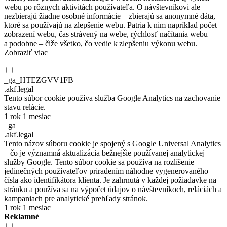
webu po rôznych aktivitách používateľa. O návštevníkovi ale
nezbierajú žiadne osobné informácie – zbierajú sa anonymné dáta,
ktoré sa používajú na zlepšenie webu. Patria k nim napríklad počet
zobrazení webu, čas strávený na webe, rýchlosť načítania webu
a podobne – čiže všetko, čo vedie k zlepšeniu výkonu webu.
Zobraziť viac
_ga_HTEZGVV1FB
.akf.legal
Tento súbor cookie používa služba Google Analytics na zachovanie
stavu relácie.
1 rok 1 mesiac
_ga
.akf.legal
Tento názov súboru cookie je spojený s Google Universal Analytics
– čo je významná aktualizácia bežnejšie používanej analytickej
služby Google. Tento súbor cookie sa používa na rozlíšenie
jedinečných používateľov priradením náhodne vygenerovaného
čísla ako identifikátora klienta. Je zahrnutá v každej požiadavke na
stránku a používa sa na výpočet údajov o návštevníkoch, reláciách a
kampaniach pre analytické prehľady stránok.
1 rok 1 mesiac
Reklamné