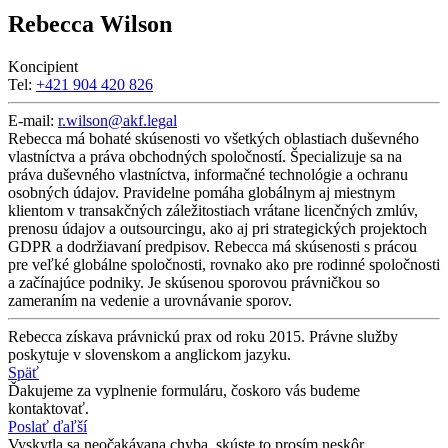
Rebecca Wilson
Koncipient
Tel:
+421 904 420 826
E-mail:
r.wilson@akf.legal
Rebecca má bohaté skúsenosti vo všetkých oblastiach duševného
vlastníctva a práva obchodných spoločností. Špecializuje sa na
práva duševného vlastníctva, informačné technológie a ochranu
osobných údajov. Pravidelne pomáha globálnym aj miestnym
klientom v transakčných záležitostiach vrátane licenčných zmlúv,
prenosu údajov a outsourcingu, ako aj pri strategických projektoch
GDPR a dodržiavaní predpisov. Rebecca má skúsenosti s prácou
pre veľké globálne spoločnosti, rovnako ako pre rodinné spoločnosti
a začínajúce podniky. Je skúsenou sporovou právničkou so
zameraním na vedenie a urovnávanie sporov.
Rebecca získava právnickú prax od roku 2015. Právne služby
poskytuje v slovenskom a anglickom jazyku.
Späť
Ďakujeme za vyplnenie formuláru, čoskoro vás budeme
kontaktovať.
Poslať ďaľší
Vyskytla sa neočakávana chyba, skúste to prosím neskôr.