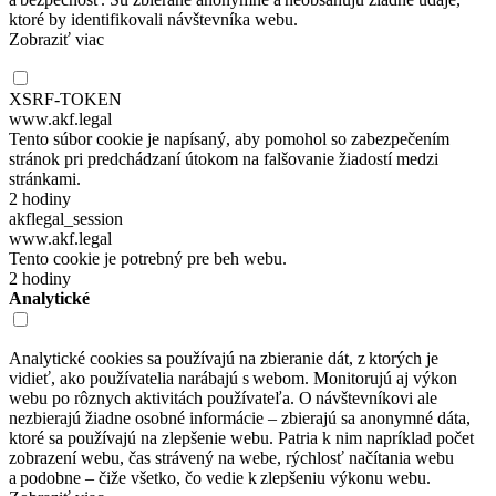
ktoré by identifikovali návštevníka webu.
Zobraziť viac
XSRF-TOKEN
www.akf.legal
Tento súbor cookie je napísaný, aby pomohol so zabezpečením
stránok pri predchádzaní útokom na falšovanie žiadostí medzi
stránkami.
2 hodiny
akflegal_session
www.akf.legal
Tento cookie je potrebný pre beh webu.
2 hodiny
Analytické
Analytické cookies sa používajú na zbieranie dát, z ktorých je
vidieť, ako používatelia narábajú s webom. Monitorujú aj výkon
webu po rôznych aktivitách používateľa. O návštevníkovi ale
nezbierajú žiadne osobné informácie – zbierajú sa anonymné dáta,
ktoré sa používajú na zlepšenie webu. Patria k nim napríklad počet
zobrazení webu, čas strávený na webe, rýchlosť načítania webu
a podobne – čiže všetko, čo vedie k zlepšeniu výkonu webu.