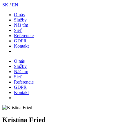
SK
/
EN
O nás
Služby
Náš tím
Sieť
Referencie
GDPR
Kontakt
O nás
Služby
Náš tím
Sieť
Referencie
GDPR
Kontakt
Kristína Fried