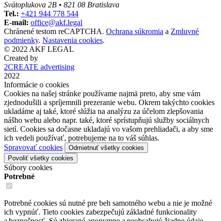
Svätoplukova 2B • 821 08 Bratislava
Tel.:
+421 944 778 544
E-mail:
office@akf.legal
Chránené testom reCAPTCHA.
Ochrana súkromia
a
Zmluvné
podmienky
.
Nastavenia cookies
.
© 2022 AKF LEGAL
Created by
2CREATE advertising
2022
Informácie o cookies
Cookies na našej stránke používame najmä preto, aby sme vám
zjednodušili a spríjemnili prezeranie webu. Okrem takýchto cookies
ukladáme aj také, ktoré slúžia na analýzu za účelom zlepšovania
nášho webu alebo napr. také, ktoré sprístupňujú služby sociálnych
sietí. Cookies sa dočasne ukladajú vo vašom prehliadači, a aby sme
ich vedeli používať, potrebujeme na to váš súhlas.
Spravovať cookies
Odmietnuť všetky cookies
Povoliť všetky cookies
Súbory cookies
Potrebné
Potrebné cookies sú nutné pre beh samotného webu a nie je možné
ich vypnúť. Tieto cookies zabezpečujú základné funkcionality
a bezpečnosť. Sú zbierané anonymne a neobsahujú žiadne údaje,