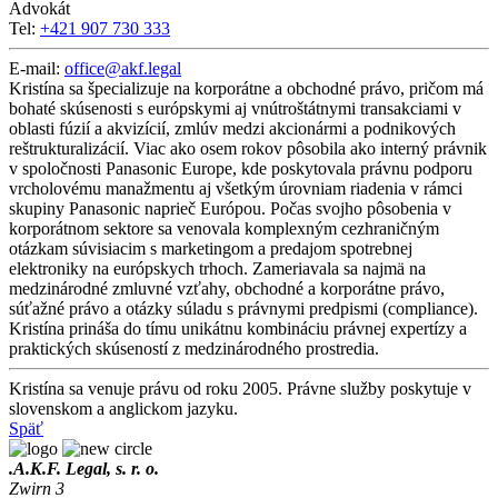
Advokát
Tel:
+421 907 730 333
E-mail:
office@akf.legal
Kristína sa špecializuje na korporátne a obchodné právo, pričom má
bohaté skúsenosti s európskymi aj vnútroštátnymi transakciami v
oblasti fúzií a akvizícií, zmlúv medzi akcionármi a podnikových
reštrukturalizácií. Viac ako osem rokov pôsobila ako interný právnik
v spoločnosti Panasonic Europe, kde poskytovala právnu podporu
vrcholovému manažmentu aj všetkým úrovniam riadenia v rámci
skupiny Panasonic naprieč Európou. Počas svojho pôsobenia v
korporátnom sektore sa venovala komplexným cezhraničným
otázkam súvisiacim s marketingom a predajom spotrebnej
elektroniky na európskych trhoch. Zameriavala sa najmä na
medzinárodné zmluvné vzťahy, obchodné a korporátne právo,
súťažné právo a otázky súladu s právnymi predpismi (compliance).
Kristína prináša do tímu unikátnu kombináciu právnej expertízy a
praktických skúseností z medzinárodného prostredia.
Kristína sa venuje právu od roku 2005. Právne služby poskytuje v
slovenskom a anglickom jazyku.
Späť
.
A.K.F. Legal, s. r. o.
Zwirn 3