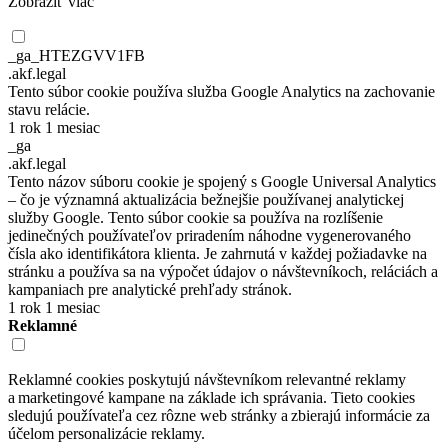
Zobraziť viac
_ga_HTEZGVV1FB
.akf.legal
Tento súbor cookie používa služba Google Analytics na zachovanie
stavu relácie.
1 rok 1 mesiac
_ga
.akf.legal
Tento názov súboru cookie je spojený s Google Universal Analytics
– čo je významná aktualizácia bežnejšie používanej analytickej
služby Google. Tento súbor cookie sa používa na rozlíšenie
jedinečných používateľov priradením náhodne vygenerovaného
čísla ako identifikátora klienta. Je zahrnutá v každej požiadavke na
stránku a používa sa na výpočet údajov o návštevníkoch, reláciách a
kampaniach pre analytické prehľady stránok.
1 rok 1 mesiac
Reklamné
Reklamné cookies poskytujú návštevníkom relevantné reklamy
a marketingové kampane na základe ich správania. Tieto cookies
sledujú používateľa cez rôzne web stránky a zbierajú informácie za
účelom personalizácie reklamy.